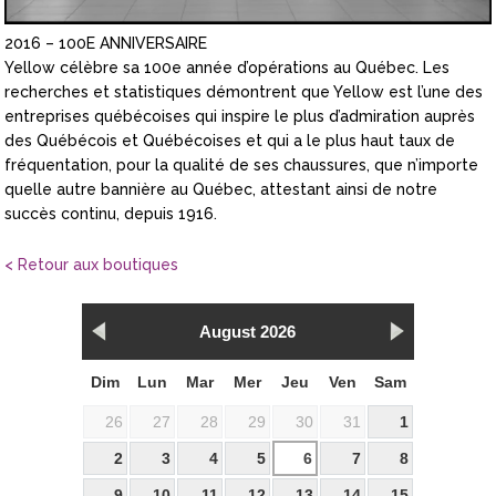
2016 – 100E ANNIVERSAIRE
Yellow célèbre sa 100e année d’opérations au Québec. Les
recherches et statistiques démontrent que Yellow est l’une des
entreprises québécoises qui inspire le plus d’admiration auprès
des Québécois et Québécoises et qui a le plus haut taux de
fréquentation, pour la qualité de ses chaussures, que n’importe
quelle autre bannière au Québec, attestant ainsi de notre
succès continu, depuis 1916.
< Retour aux boutiques
August 2026
Dim
Lun
Mar
Mer
Jeu
Ven
Sam
26
27
28
29
30
31
1
2
3
4
5
6
7
8
9
10
11
12
13
14
15