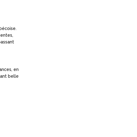
bécoise.
centes,
passant
dances, en
ant belle