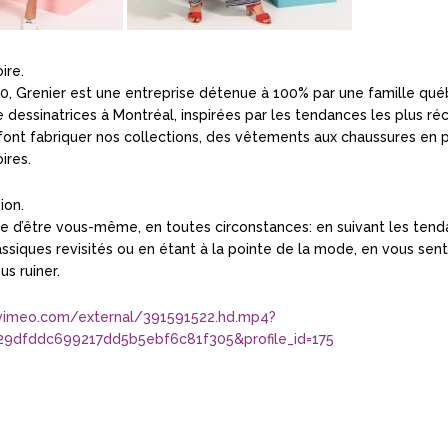
ire.
, Grenier est une entreprise détenue à 100% par une famille qué
 dessinatrices à Montréal, inspirées par les tendances les plus ré
font fabriquer nos collections, des vêtements aux chaussures en 
ires.
ion.
joie d’être vous-même, en toutes circonstances: en suivant les ten
ssiques revisités ou en étant à la pointe de la mode, en vous sent
us ruiner.
r.vimeo.com/external/391591522.hd.mp4?
29dfddc699217dd5b5ebf6c81f305&profile_id=175